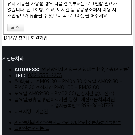
유지 기능을 사용할 경우 다음 접속부터는 로그인할 필요가
없습니다. 단, PC방, 학교, 도서관 등 공공장소에서 이용 시
개인정보가 유출될 수 있으니 꼭 로그아웃을 해주세요.
ID/PW 찾기
|
회원가입
계산동치과
ADDRESS:
인천광역시 계양구 계양대로 149, 4층(계산동)
TEL:
032-555-2275
월,화,목,금 AM09:30 - PM06:30 수요일 AM09:30 -
PM08:30 점심시간 PM01:00 - PM02:00
토요일 AM09:30 - PM02:00(점심시간 없이 진료)
일요일,공휴일 휴진
의료기관 명칭 : 계산으뜸치과의원
사업자등록번호 899-36-01733
대표자명 : 이은권
계산동치과
계산으뜸치과 소개
장비소개
잇몸치료
임플란트
일반진료
오시는 길